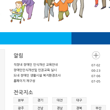
알림
직장내 장애인 인식개선 교육안내
07-02
장애인인식개선및 인권교육 실시
08-23
도내 장애인 생활시설 복지환경조사
07-06
홈페이지 재구성
07-05
전국지소
본부
경기
대전
대구
광주
전남
경남
경북
부산