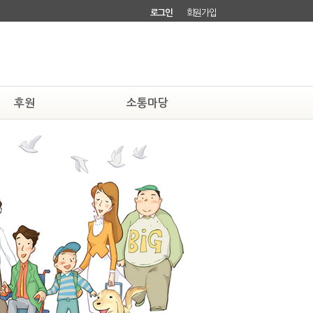
로그인
회원가입
후원
소통마당
하기
자유게시판
소회원되기
회원소식