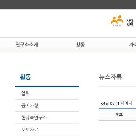
연구소소개
활동
자
연구소알기
알림
교육자료
연혁
공지사항
인권자료
활동
뉴스자류
조직도
현상속연구소
법률자료
활동하는 사람들
보도자료
일반자료
찾아오시는 길
뉴스자료
알림
Total 0건
1 페이지
공지사항
번호
현상속연구소
보도자료