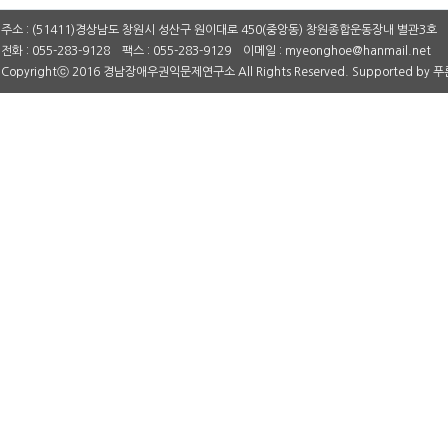
주소 : (51411)경상남도 창원시 성산구 원이대로 450(중앙동) 창원종합운동장내 별관3호
전화 : 055-283-9128 팩스 : 055-283-9129 이메일 : myeonghoe@hanmail.net
Copyrightⓒ 2016 경남장애우권익문제연구소 All Rights Reserved. Supported by
푸